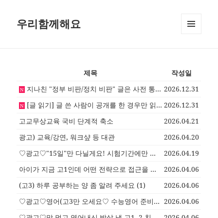
우리함께해요
메뉴와
위젯
제목
작성일
지나친 "정부 비판/정치 비판" 글은 사전 통보 없이 삭제 합니다.
2026.12.31
N
[글 읽기] 글 쓴 사람이 공개를 한 경우만 읽기 가능
2026.12.31
N
고교무상교육 국비 단계적 축소
2026.04.21
광고) 교육/강연, 워크샾 등 대관
2026.04.20
♡광고♡"15일"만 다닐게요! 시험기간에만 학원 다녀요~
2026.04.19
아이가 지금 고1인데 어떤 전략으로 접근을 해야 하나요?
2026.04.06
(1)
(고3) 하루 공부하는 양 좀 알려 주세요
(1)
2026.04.06
♡광고♡영어(고3만 오세요♡ 수능영어 준비할 친구들만)
2026.04.06
♡광고♡맘 먹고 영어내신 박살 낼 고1, 2 친구들만 오세요
2026.04.06